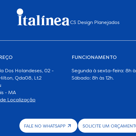
CS Design Planejados
REÇO
FUNCIONAMENTO
a Dos Holandeses, 02 -
Segunda à sexta-feira: 8h à
Hilton, Qda08, Lt2
Sábado: 8h às 12h.
u
is - MA
de Localização
FALE NO WHATSAPP
SOLICITE UM ORÇAMEN